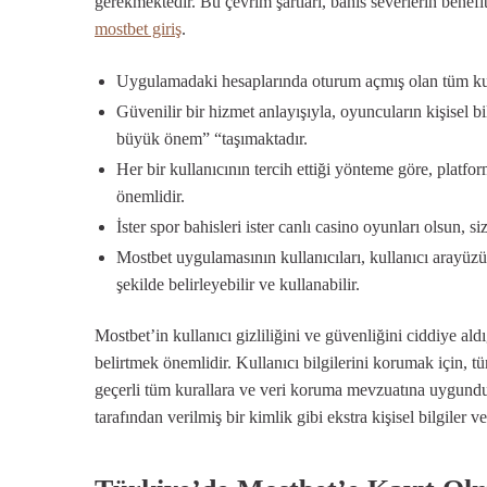
gerekmektedir. Bu çevrim şartları, bahis severlerin benefit 
mostbet giriş
.
Uygulamadaki hesaplarında oturum açmış olan tüm kulla
Güvenilir bir hizmet anlayışıyla, oyuncuların kişisel bi
büyük önem” “taşımaktadır.
Her bir kullanıcının tercih ettiği yönteme göre, pla
önemlidir.
İster spor bahisleri ister canlı casino oyunları olsun
Mostbet uygulamasının kullanıcıları, kullanıcı arayüzünü
şekilde belirleyebilir ve kullanabilir.
Mostbet’in kullanıcı gizliliğini ve güvenliğini ciddiye ald
belirtmek önemlidir. Kullanıcı bilgilerini korumak için, tü
geçerli tüm kurallara ve veri koruma mevzuatına uygundur
tarafından verilmiş bir kimlik gibi ekstra kişisel bilgiler v