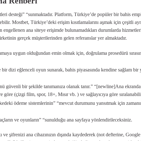
ma Rehberi
eri desteği” “sunmaktadır. Platform, Türkiye’de popüler bir bahis emp
ilebilir. Mostbet, Türkiye’deki erişim kısıtlamalarını aşmak için çeşitli ay
rın engellenen ana siteye erişimde bulunamadıkları durumlarda hizmetleri
rketinin gerçek müşterilerinden gelen referanslar yer almaktadır.
anmaya uygun olduğundan emin olmak için, doğrulama prosedürü sırası
e bir dizi eğlenceli oyun sunarak, bahis piyasasında kendine sağlam bir 
ü güvenli bir şekilde tanımanıza olanak tanır.” “[newline]Ana ekranda
e göre (çizgi film, spor, 18+, Mısır vb. ) ve sağlayıcıya göre sıralanabili
 ülkedeki ödeme sistemlerinin” “mevcut durumunu yansıtmak için zaman
çların ve oyunların” “sunulduğu ana sayfaya yönlendirileceksiniz.
zı ve şifrenizi ana cihazınızın dışında kaydederek (not defterine, Googl