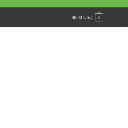
$
0.00
USD
0