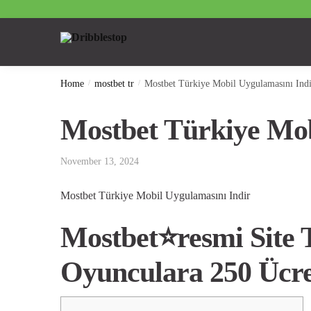
Home
/
mostbet tr
/
Mostbet Türkiye Mobil Uygulamasını Ind
Mostbet Türkiye Mob
November 13, 2024
Mostbet Türkiye Mobil Uygulamasını Indir
Mostbet⭐️resmi Site 
Oyunculara 250 Ücr