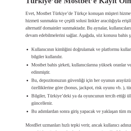
Türkiye’de Mostbet’e Kayıt Ol
Evet, Mostbet Türkiye’de Türkçe konuşan müşteri hizmetl
hizmeti sunmakta ve çeşitli solusi linkler aracılığıyla eriş
alternatif domainler sunmaktadır. Bu aynalar, kullanıcıla
devam edebilmelerini sağlar. Aşağıda, söz konusu bahis şi
Kullanıcının kimliğini doğrulamak ve platformu kull
bilgiler kullanılır.
Mostbet bahis şirketi, kullanıcılarına yüksek oranlar v
edinmiştir.
Bu, depozitonuzun güvenliği için her oyunun arayüzün
özelliklerine göre (bonus, jackpot, risk oyunu vb. ), tür
Bilgiler, Türkiye’deki ya da oyuncunun tercih ettiği
güncellenir.
Bu adımlardan sonra giriş yapacak ve yaklaşan tüm ma
MostBet uzmanları hızlı tepki verir, ancak kullanıcı adını