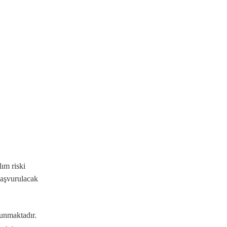
ım riski
başvurulacak
sunmaktadır.