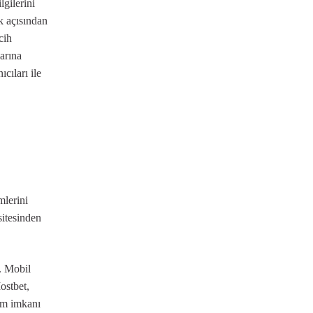
lgilerini
k açısından
cih
larına
cıları ile
mlerini
sitesinden
. Mobil
ostbet,
şim imkanı