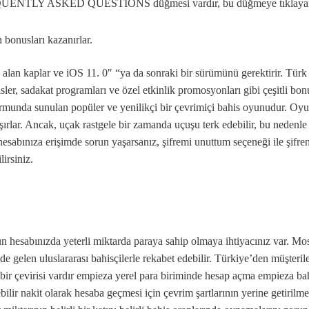
FREQUENTLY ASKED QUESTIONS düğmesi vardır, bu düğmeye tıklayar
 bonusları kazanırlar.
n kaplar ve iOS 11. 0″ “ya da sonraki bir sürümünü gerektirir. Türk
isler, sadakat programları ve özel etkinlik promosyonları gibi çeşitli bo
ormunda sunulan popüler ve yenilikçi bir çevrimiçi bahis oyunudur. Oyun
ırlar. Ancak, uçak rastgele bir zamanda uçuşu terk edebilir, bu nedenl
sabınıza erişimde sorun yaşarsanız, şifremi unuttum seçeneği ile şifren
lirsiniz.
 hesabınızda yeterli miktarda paraya sahip olmaya ihtiyacınız var. Mo
de gelen uluslararası bahisçilerle rekabet edebilir. Türkiye’den müşteril
m bir çevirisi vardır empieza yerel para biriminde hesap açma empieza b
ilir nakit olarak hesaba geçmesi için çevrim şartlarının yerine getirilme