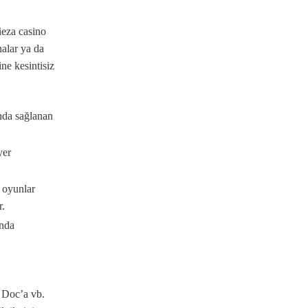
ieza casino
nalar ya da
ne kesintisiz
nda sağlanan
yer
 oyunlar
r.
ında
e Doc’a vb.