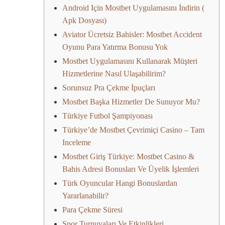
Android Için Mostbet Uygulamasını İndirin (
Apk Dosyası)
Aviator Ücretsiz Bahisler: Mostbet Accident
Oyunu Para Yatırma Bonusu Yok
Mostbet Uygulamasını Kullanarak Müşteri
Hizmetlerine Nasıl Ulaşabilirim?
Sorunsuz Pra Çekme İpuçları
Mostbet Başka Hizmetler De Sunuyor Mu?
Türkiye Futbol Şampiyonası
Türkiye’de Mostbet Çevrimiçi Casino – Tam
Inceleme
Mostbet Giriş Türkiye: Mostbet Casino &
Bahis Adresi Bonusları Ve Üyelik İşlemleri
Türk Oyuncular Hangi Bonuslardan
Yararlanabilir?
Para Çekme Süresi
Spor Turnuvaları Ve Etkinlikleri