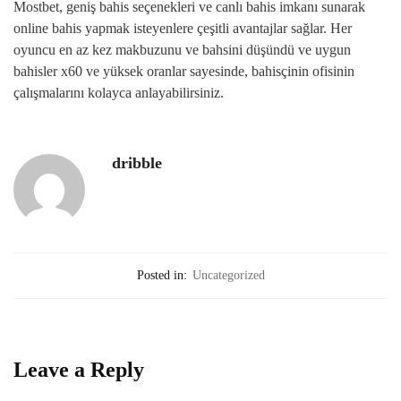
Mostbet, geniş bahis seçenekleri ve canlı bahis imkanı sunarak
online bahis yapmak isteyenlere çeşitli avantajlar sağlar. Her
oyuncu en az kez makbuzunu ve bahsini düşündü ve uygun
bahisler x60 ve yüksek oranlar sayesinde, bahisçinin ofisinin
çalışmalarını kolayca anlayabilirsiniz.
dribble
Posted in:
Uncategorized
Leave a Reply