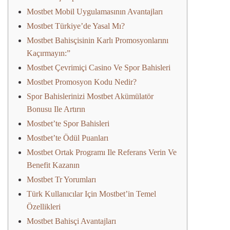
Mostbet Mobil Uygulamasının Avantajları
Mostbet Türkiye’de Yasal Mı?
Mostbet Bahisçisinin Karlı Promosyonlarını
Kaçırmayın:”
Mostbet Çevrimiçi Casino Ve Spor Bahisleri
Mostbet Promosyon Kodu Nedir?
Spor Bahislerinizi Mostbet Akümülatör
Bonusu Ile Artırın
Mostbet’te Spor Bahisleri
Mostbet’te Ödül Puanları
Mostbet Ortak Programı Ile Referans Verin Ve
Benefit Kazanın
Mostbet Tr Yorumları
Türk Kullanıcılar Için Mostbet’in Temel
Özellikleri
Mostbet Bahisçi Avantajları