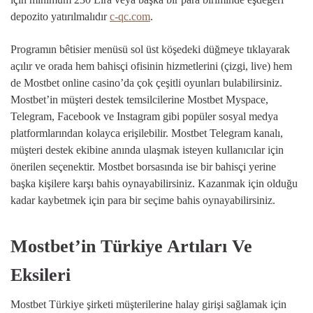
depozito yatırılmalıdır
c-qc.com
.
Programın bêtisier menüsü sol üst köşedeki düğmeye tıklayarak
açılır ve orada hem bahisçi ofisinin hizmetlerini (çizgi, live) hem
de Mostbet online casino’da çok çeşitli oyunları bulabilirsiniz.
Mostbet’in müşteri destek temsilcilerine Mostbet Myspace,
Telegram, Facebook ve Instagram gibi popüler sosyal medya
platformlarından kolayca erişilebilir. Mostbet Telegram kanalı,
müşteri destek ekibine anında ulaşmak isteyen kullanıcılar için
önerilen seçenektir. Mostbet borsasında ise bir bahisçi yerine
başka kişilere karşı bahis oynayabilirsiniz. Kazanmak için olduğu
kadar kaybetmek için para bir seçime bahis oynayabilirsiniz.
Mostbet’in Türkiye Artıları Ve
Eksileri
Mostbet Türkiye şirketi müşterilerine halay girişi sağlamak için