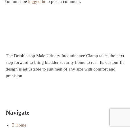
You must be
logged in
to post a comment.
The Dribblestop Male Urinary Incontinence Clamp takes the next
step forward to bring bladder security home to rest. Its custom-fit
design is adjustable to suit men of any size with comfort and
precision.
Navigate
Home