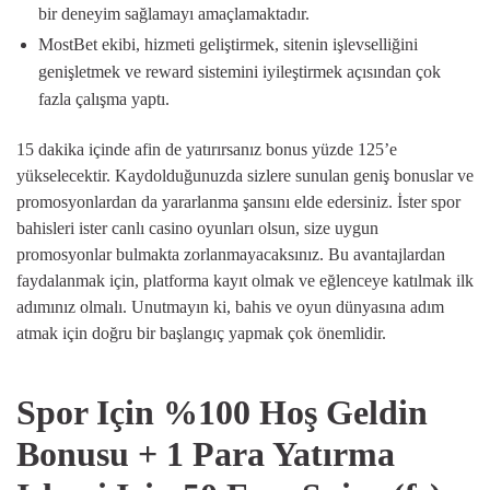
bir deneyim sağlamayı amaçlamaktadır.
MostBet ekibi, hizmeti geliştirmek, sitenin işlevselliğini
genişletmek ve reward sistemini iyileştirmek açısından çok
fazla çalışma yaptı.
15 dakika içinde afin de yatırırsanız bonus yüzde 125’e
yükselecektir. Kaydolduğunuzda sizlere sunulan geniş bonuslar ve
promosyonlardan da yararlanma şansını elde edersiniz. İster spor
bahisleri ister canlı casino oyunları olsun, size uygun
promosyonlar bulmakta zorlanmayacaksınız. Bu avantajlardan
faydalanmak için, platforma kayıt olmak ve eğlenceye katılmak ilk
adımınız olmalı. Unutmayın ki, bahis ve oyun dünyasına adım
atmak için doğru bir başlangıç yapmak çok önemlidir.
Spor Için %100 Hoş Geldin
Bonusu + 1 Para Yatırma