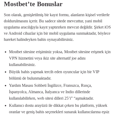
Mostbet’te Bonuslar
Son olarak, genişletilmiş bir kayıt formu, alanların kişisel verilerle
doldurulmasını içerir. Bu sadece sitede mevcuttur, yani mobil
uygulama aracılığıyla kayıt yaptırırken mevcut değildir. Şirket iOS
ve Android cihazlar için bir mobil uygulama sunmaktadır, böylece
hareket halindeyken bahis oynayabilirsiniz.
Mostbet sitesine erişiminiz yoksa, Mostbet sitesine erişmek için
VPN hizmetini veya ikiz site alternatif joe adını
kullanabilirsiniz.
Büyük bahis yapmak tercih eden oyuncular için bir VIP
bölümü de bulunmaktadır.
Yardım Masası Sohbeti İngilizce, Fransızca, Rusça,
İspanyolca, Almanca, İtalyanca ve Indio dillerinde
kullanılabilirken, web sitesi dilleri 25’i” “aşmaktadır.
Kullanıcı dostu arayüzü ile dikkat çeken bu platform, yüksek
oranlar ve geniş bahis seçenekleri sunarak kullanıcılarına eşsiz