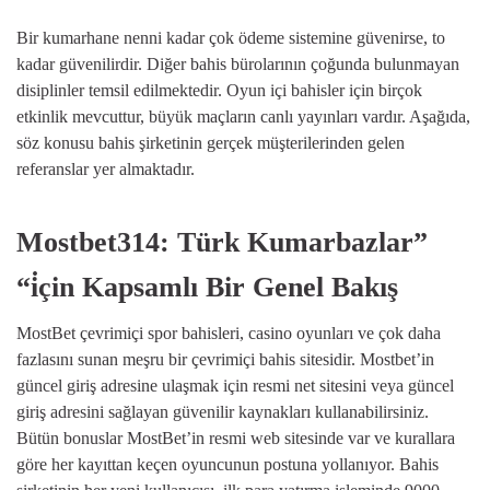
Bir kumarhane nenni kadar çok ödeme sistemine güvenirse, to
kadar güvenilirdir. Diğer bahis bürolarının çoğunda bulunmayan
disiplinler temsil edilmektedir. Oyun içi bahisler için birçok
etkinlik mevcuttur, büyük maçların canlı yayınları vardır. Aşağıda,
söz konusu bahis şirketinin gerçek müşterilerinden gelen
referanslar yer almaktadır.
Mostbet314: Türk Kumarbazlar”
“i̇çin Kapsamlı Bir Genel Bakış
MostBet çevrimiçi spor bahisleri, casino oyunları ve çok daha
fazlasını sunan meşru bir çevrimiçi bahis sitesidir. Mostbet’in
güncel giriş adresine ulaşmak için resmi net sitesini veya güncel
giriş adresini sağlayan güvenilir kaynakları kullanabilirsiniz.
Bütün bonuslar MostBet’in resmi web sitesinde var ve kurallara
göre her kayıttan keçen oyuncunun postuna yollanıyor. Bahis