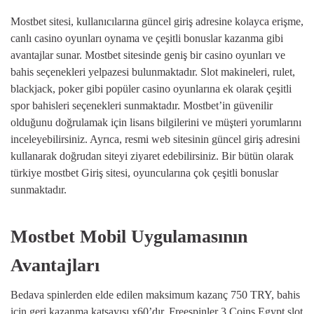
Mostbet sitesi, kullanıcılarına güncel giriş adresine kolayca erişme,
canlı casino oyunları oynama ve çeşitli bonuslar kazanma gibi
avantajlar sunar. Mostbet sitesinde geniş bir casino oyunları ve
bahis seçenekleri yelpazesi bulunmaktadır. Slot makineleri, rulet,
blackjack, poker gibi popüler casino oyunlarına ek olarak çeşitli
spor bahisleri seçenekleri sunmaktadır. Mostbet’in güvenilir
olduğunu doğrulamak için lisans bilgilerini ve müşteri yorumlarını
inceleyebilirsiniz. Ayrıca, resmi web sitesinin güncel giriş adresini
kullanarak doğrudan siteyi ziyaret edebilirsiniz. Bir bütün olarak
türkiye mostbet Giriş sitesi, oyuncularına çok çeşitli bonuslar
sunmaktadır.
Mostbet Mobil Uygulamasının
Avantajları
Bedava spinlerden elde edilen maksimum kazanç 750 TRY, bahis
için geri kazanma katsayısı x60’dır. Freespinler 3 Coins Egypt slot