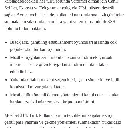
karşılaşabilecekleri her türlü sorunda yardımcı olmak için Canlı
Sohbet, E-posta ve Telegram aracılığıyla 7/24 müşteri desteği
sağlar. Ayrıca web sitesinde, kullanıcılara sorularına hızlı çözümler
sunmak için sık sorulan sorulara yanıt veren kapsamlı bir SSS
bölümü bulunmaktadır.
Blackjack, gambling establishment oyuncuları arasında çok
popüler olan bir kart oyunudur.
Mostbet uygulamasını mobil cihazınıza indirmek için sah
internet sitesine girerek uygulama indirme linkini takip
edebilirsiniz.
Yukarıdaki tablo mevcut seçenekleri, işlem sürelerini ve ilgili
komisyonları vurgulamaktadır.
Mostbet tüm önemli ödeme yöntemlerini kabul eder – banka
kartları, e-cüzdanlar empieza kripto para birimi.
Mostbet 314, Türk kullanıcılarının tercihlerini karşılamak için
çeşitli para yatırma ve çekme yöntemleri sunmaktadır. Yukarıdaki