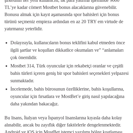
şirketinin her yeni kullanıcısı, ilk para yatırma işleminde 9000
TL’ye kadar cömert Mostbet bonus alacaklarına güvenebilir.
Bonusu almak için kayıt aşamasında spor bahisleri için bonus
türünü seçmeniz empieza ardından en az 20 TRY em virtude de
yatırmanız yeterlidir.
Dolayısıyla, kullanıcıların bonus teklifini kabul etmeden önce
ilgili şartlar ve koşulları dikkatlice okumaları ve” “anlamaları
çok önemlidir.
Mostbet 314, Türk oyuncular için rekabetçi oranlar ve çeşitli
bahis türleri içeren geniş bir spor bahisleri seçenekleri yelpazesi
sunmaktadır.
İncelemede, bahis bürosunun özelliklerine, bahis koşullarına,
oyuncular için fırsatlara ve MostBet’e giriş nasıl yapılacağına
daha yakından bakacağız.
Bu lisans, İtalyan veya İspanyol lisanslarına kıyasla daha kolay
alınabilir, ancak bu zayıflık diğer faktörlerle dengelenmektedir.
Android ve iOS için MostBet istemci yazılımı bölge kısıtlaması