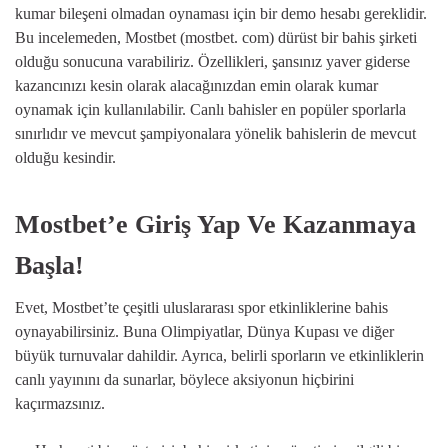
kumar bileşeni olmadan oynaması için bir demo hesabı gereklidir.
Bu incelemeden, Mostbet (mostbet. com) dürüst bir bahis şirketi
olduğu sonucuna varabiliriz. Özellikleri, şansınız yaver giderse
kazancınızı kesin olarak alacağınızdan emin olarak kumar
oynamak için kullanılabilir. Canlı bahisler en popüler sporlarla
sınırlıdır ve mevcut şampiyonalara yönelik bahislerin de mevcut
olduğu kesindir.
Mostbet’e Giriş Yap Ve Kazanmaya
Başla!
Evet, Mostbet’te çeşitli uluslararası spor etkinliklerine bahis
oynayabilirsiniz. Buna Olimpiyatlar, Dünya Kupası ve diğer
büyük turnuvalar dahildir. Ayrıca, belirli sporların ve etkinliklerin
canlı yayınını da sunarlar, böylece aksiyonun hiçbirini
kaçırmazsınız.