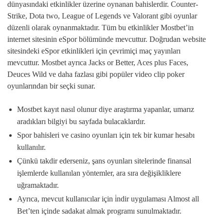
dünyasındaki etkinlikler üzerine oynanan bahislerdir. Counter-
Strike, Dota two, League of Legends ve Valorant gibi oyunlar
düzenli olarak oynanmaktadır. Tüm bu etkinlikler Mostbet’in
internet sitesinin eSpor bölümünde mevcuttur. Doğrudan website
sitesindeki eSpor etkinlikleri için çevrimiçi maç yayınları
mevcuttur. Mostbet ayrıca Jacks or Better, Aces plus Faces,
Deuces Wild ve daha fazlası gibi popüler video clip poker
oyunlarından bir seçki sunar.
Mostbet kayıt nasıl olunur diye araştırma yapanlar, umarız
aradıkları bilgiyi bu sayfada bulacaklardır.
Spor bahisleri ve casino oyunları için tek bir kumar hesabı
kullanılır.
Çünkü takdir ederseniz, şans oyunları sitelerinde finansal
işlemlerde kullanılan yöntemler, ara sıra değişikliklere
uğramaktadır.
Ayrıca, mevcut kullanıcılar için i̇ndir uygulaması Almost all
Bet’ten içinde sadakat almak programı sunulmaktadır.