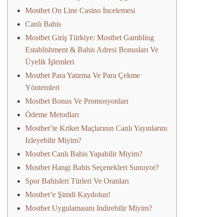
Mostbet On Line Casino İncelemesi
Canlı Bahis
Mostbet Giriş Türkiye: Mostbet Gambling
Establishment & Bahis Adresi Bonusları Ve
Üyelik İşlemleri
Mostbet Para Yatırma Ve Para Çekme
Yöntemleri
Mostbet Bonus Ve Promosyonları
Ödeme Metodları
Mostbet’te Kriket Maçlarının Canlı Yayınlarını
Izleyebilir Miyim?
Mostbet Canlı Bahis Yapabilir Miyim?
Mostbet Hangi Bahis Seçenekleri Sunuyor?
Spor Bahisleri Türleri Ve Oranları
Mostbet’e Şimdi Kaydolun!
Mostbet Uygulamasını Indirebilir Miyim?