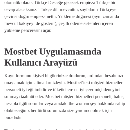
otomatik olarak Türkçe Desteğe geçecek empieza Türkçe bir
cevap alacaksınız. Türkçe dili mevcuttur, sayfaların Türkçeye
çevirisi doğru empieza nettir. Yükleme düğmesi (aynı zamanda
mevcut bakiyeyi de gösterir), çeşitli ödeme sistemleri içeren
yükleme penceresini açar.
Mostbet Uygulamasında
Kullanıcı Arayüzü
Kayıt formunu kişisel bilgilerinizle doldurun, ardından hesabınızı
onaylamak için talimatları izleyin. Mostbet’teki müşteri hizmetleri
personeli iyi eğitimlidir ve tüketicilere en iyi çevrimiçi deneyimi
sunmayı taahhüt eder. Mostbet müşteri hizmetleri personeli, bahis,
hesapla ilgili sorunlar veya aradaki the woman şey hakkında sahip
olabileceğiniz her türlü sorunuzda size yardımcı olmak için
buradadır.