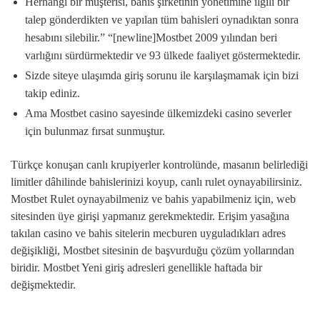
Herhangi bir müşterisi, bahis şirketinin yönetimine ilgili bir
talep gönderdikten ve yapılan tüm bahisleri oynadıktan sonra
hesabını silebilir.” “[newline]Mostbet 2009 yılından beri
varlığını sürdürmektedir ve 93 ülkede faaliyet göstermektedir.
Sizde siteye ulaşımda giriş sorunu ile karşılaşmamak için bizi
takip ediniz.
Ama Mostbet casino sayesinde ülkemizdeki casino severler
için bulunmaz fırsat sunmuştur.
Türkçe konuşan canlı krupiyerler kontrolünde, masanın belirlediği
limitler dâhilinde bahislerinizi koyup, canlı rulet oynayabilirsiniz.
Mostbet Rulet oynayabilmeniz ve bahis yapabilmeniz için, web
sitesinden üye girişi yapmanız gerekmektedir. Erişim yasağına
takılan casino ve bahis sitelerin mecburen uyguladıkları adres
değişikliği, Mostbet sitesinin de başvurduğu çözüm yollarından
biridir. Mostbet Yeni giriş adresleri genellikle haftada bir
değişmektedir.