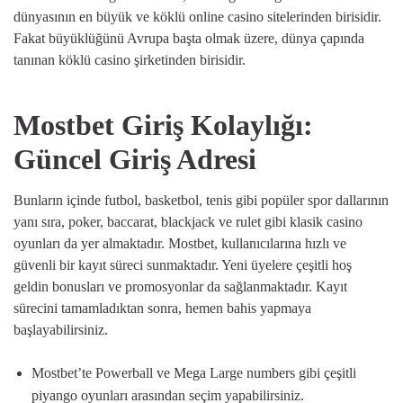
dünyasının en büyük ve köklü online casino sitelerinden birisidir.
Fakat büyüklüğünü Avrupa başta olmak üzere, dünya çapında
tanınan köklü casino şirketinden birisidir.
Mostbet Giriş Kolaylığı:
Güncel Giriş Adresi
Bunların içinde futbol, basketbol, tenis gibi popüler spor dallarının
yanı sıra, poker, baccarat, blackjack ve rulet gibi klasik casino
oyunları da yer almaktadır. Mostbet, kullanıcılarına hızlı ve
güvenli bir kayıt süreci sunmaktadır. Yeni üyelere çeşitli hoş
geldin bonusları ve promosyonlar da sağlanmaktadır. Kayıt
sürecini tamamladıktan sonra, hemen bahis yapmaya
başlayabilirsiniz.
Mostbet’te Powerball ve Mega Large numbers gibi çeşitli
piyango oyunları arasından seçim yapabilirsiniz.