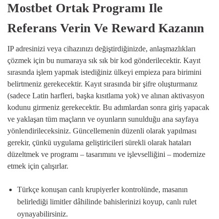
Mostbet Ortak Programı Ile
Referans Verin Ve Reward Kazanın
IP adresinizi veya cihazınızı değiştirdiğinizde, anlaşmazlıkları
çözmek için bu numaraya sık sık bir kod gönderilecektir. Kayıt
sırasında işlem yapmak istediğiniz ülkeyi empieza para birimini
belirtmeniz gerekecektir. Kayıt sırasında bir şifre oluşturmanız
(sadece Latin harfleri, başka kısıtlama yok) ve alınan aktivasyon
kodunu girmeniz gerekecektir. Bu adımlardan sonra giriş yapacak
ve yaklaşan tüm maçların ve oyunların sunulduğu ana sayfaya
yönlendirileceksiniz. Güncellemenin düzenli olarak yapılması
gerekir, çünkü uygulama geliştiricileri sürekli olarak hataları
düzeltmek ve programı – tasarımını ve işlevselliğini – modernize
etmek için çalışırlar.
Türkçe konuşan canlı krupiyerler kontrolünde, masanın
belirlediği limitler dâhilinde bahislerinizi koyup, canlı rulet
oynayabilirsiniz.