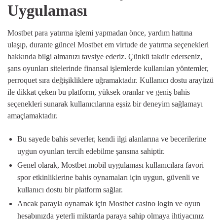
Uygulaması
Mostbet para yatırma işlemi yapmadan önce, yardım hattına
ulaşıp, durante güncel Mostbet em virtude de yatırma seçenekleri
hakkında bilgi almanızı tavsiye ederiz. Çünkü takdir ederseniz,
şans oyunları sitelerinde finansal işlemlerde kullanılan yöntemler,
perroquet sıra değişikliklere uğramaktadır. Kullanıcı dostu arayüzü
ile dikkat çeken bu platform, yüksek oranlar ve geniş bahis
seçenekleri sunarak kullanıcılarına eşsiz bir deneyim sağlamayı
amaçlamaktadır.
Bu sayede bahis severler, kendi ilgi alanlarına ve becerilerine
uygun oyunları tercih edebilme şansına sahiptir.
Genel olarak, Mostbet mobil uygulaması kullanıcılara favori
spor etkinliklerine bahis oynamaları için uygun, güvenli ve
kullanıcı dostu bir platform sağlar.
Ancak parayla oynamak için Mostbet casino login ve oyun
hesabınızda yeterli miktarda paraya sahip olmaya ihtiyacınız