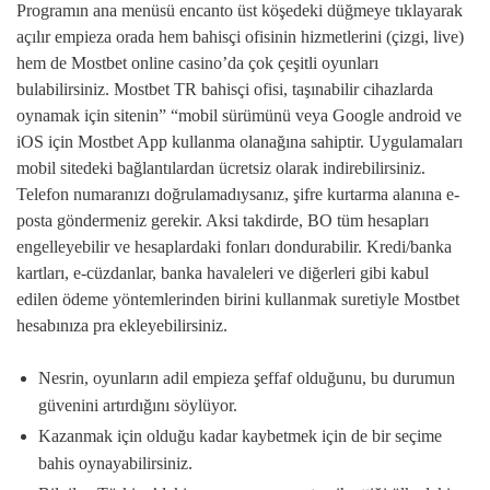
Programın ana menüsü encanto üst köşedeki düğmeye tıklayarak
açılır empieza orada hem bahisçi ofisinin hizmetlerini (çizgi, live)
hem de Mostbet online casino’da çok çeşitli oyunları
bulabilirsiniz. Mostbet TR bahisçi ofisi, taşınabilir cihazlarda
oynamak için sitenin” “mobil sürümünü veya Google android ve
iOS için Mostbet App kullanma olanağına sahiptir. Uygulamaları
mobil sitedeki bağlantılardan ücretsiz olarak indirebilirsiniz.
Telefon numaranızı doğrulamadıysanız, şifre kurtarma alanına e-
posta göndermeniz gerekir. Aksi takdirde, BO tüm hesapları
engelleyebilir ve hesaplardaki fonları dondurabilir. Kredi/banka
kartları, e-cüzdanlar, banka havaleleri ve diğerleri gibi kabul
edilen ödeme yöntemlerinden birini kullanmak suretiyle Mostbet
hesabınıza pra ekleyebilirsiniz.
Nesrin, oyunların adil empieza şeffaf olduğunu, bu durumun
güvenini artırdığını söylüyor.
Kazanmak için olduğu kadar kaybetmek için de bir seçime
bahis oynayabilirsiniz.