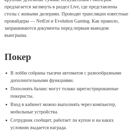
предлагается заглянуть в раздел Live, где представлены
столы с живыми дилерами. Проводят трансляции известные
провайдеры — NetEnt и Evolution Gaming. Как правило,
запрашиваются документы перед первым выводом
выигрыша.
Покер
В лобби собраны тысячи автоматов с разнообразными
дополнительными функциями.
Пополнять баланс могут только зарегистрированные
покеристы.
Вход в кабинет можно выполнять через компьютер,
мобильные устройства.
Сотрудник сообщит, работает ли купон и на каких
условиях выдается награда.