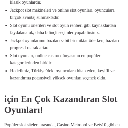
klasik oyunlardır.
Jackpot slot makineleri ve online slot oyunları, oyunculara
birçok avantaj sunmaktadır.
Slot oyunu önerileri ve slot oyun rehberi gibi kaynaklardan
faydalanarak, daha bilinçli seçimler yapabilirsiniz.
Jackpot oyunlarının bazıları sabit bir miktar öderken, bazıları
progresif olarak artar.
Slot oyunları, online casino dünyasının en popüler
kategorilerinden biridir.
Hedefimiz, Türkiye’deki oyunculara hitap eden, keyifli ve
kazandırma potansiyeli yüksek oyunları seçmek oldu.
için En Çok Kazandıran Slot
Oyunları!
Popüler slot siteleri arasında, Casino Metropol ve Bets10 gibi en