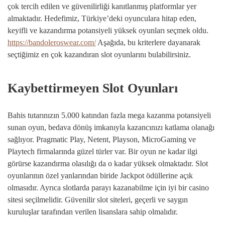
çok tercih edilen ve güvenilirliği kanıtlanmış platformlar yer
almaktadır. Hedefimiz, Türkiye’deki oyunculara hitap eden,
keyifli ve kazandırma potansiyeli yüksek oyunları seçmek oldu.
https://bandoleroswear.com/
Aşağıda, bu kriterlere dayanarak
seçtiğimiz en çok kazandıran slot oyunlarını bulabilirsiniz.
Kaybettirmeyen Slot Oyunları
Bahis tutarınızın 5.000 katından fazla mega kazanma potansiyeli
sunan oyun, bedava dönüş imkanıyla kazancınızı katlama olanağı
sağlıyor. Pragmatic Play, Netent, Playson, MicroGaming ve
Playtech firmalarında güzel türler var. Bir oyun ne kadar ilgi
görürse kazandırma olasılığı da o kadar yüksek olmaktadır. Slot
oyunlarının özel yanlarından biride Jackpot ödüllerine açık
olmasıdır. Ayrıca slotlarda parayı kazanabilme için iyi bir casino
sitesi seçilmelidir. Güvenilir slot siteleri, geçerli ve saygın
kuruluşlar tarafından verilen lisanslara sahip olmalıdır.