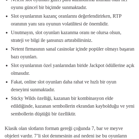
oyunu güncel bir biçimde sunmaktadır.
Slot oyunlarının kazanç oranlarını değerlendirirken, RTP
oranının yanı sıra oyunun volatilitesi de önemlidir.
Unutmayın, slot oyunları kazanma oranı ne olursa olsun,
strateji ve bilgi ile şansınızı artırabilirsiniz.
Netent firmasının sanal casinolar içinde popüler olmayı başaran
bazı oyunları.
Slot oyunlarının özel yanlarından biride Jackpot ödüllerine açık
olmasıdır.
Fakat, online slot oyunları daha rahat ve hızlı bir oyun
deneyimi sunmaktadır.
Sticky Wilds özelliği, kazanan bir kombinasyon elde
edildiğinde, kazanan sembollerin ekrandan kaybolduğu ve yeni
sembollerin düştüğü bir özelliktir.
Klasik olan slotların formatı gereği çoğunda 7, bar ve meyve
objeleri vardır. 7’li slot denmesinin asıl nedeni ise bu oyunların