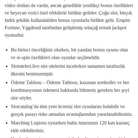
video slotları da vardır, ancak genellikle yenilikçi bonus özellikleri
ve heyecan verici özel efektlerle birlikte gelirler. Çoğu slot, birçok
farklı şekilde kullanılabilen bonus oyunlarla birlikte gelir. Empire
Fortune, Yggdrasil tarafından geliştirmiş ortaçağ temalı jackpot
oyunudur.
Bu birinci önceliğiniz olurken, bir yandan bonus oyunu olan
ve re-spin özellikleri olan oyunlar seçilmelidir.
Slotsiteleri.live slot sitelerini incelerken tamamen tarafsızlık
ilkesini benimsemiştir.
Ödeme Tablosu – Ödeme Tablosu, kazanan semboller ve her
kombinasyonun ödemesi hakkında bilmeniz gereken her şeyi
size söyler.
Slotcatalog’da tüm yeni ücretsiz slot oyunlarını bulabilir ve
gerçek parayı riske atmadan avantajlarından yararlanabilirsiniz.
Marching Legions oynarken bahis tutarınızın 120 katı kazanç
elde edebilirsiniz.