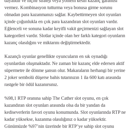
dayalıdır ve hiçbir strateji veya yöntem kesin kazanç garantisi
vermez. Kombinasyon tutturma veya bonusa girme sorunu
olmadan para kazanmanızı sağlar. Kaybettirmeyen slot oyunları
içinde çoğunlukla en çok para kazandıran slot oyunları vardır.
Eğlenceli ve sonuna kadar keyifli vakit geçirmenizi sağlayan slot
kategorileri vardır. Slotlar içinde olan her farklı kategori oyunların
kazanç olasılığını ve miktarını değiştirmektedir.
Kazançlı oyunlar genellikte oyuncuların en sık oynadığı
oyunlardan oluşmaktadır. Ne zaman bir kazanç elde edersen aktif
süpermetre ile dönme şansın olur. Makaraların herhangi bir yerine
2 joker sembolü düşerse bahis tutarınızın 1 ila 600 katı arasında
rastgele bir ödül kazanırsınız.
%98,1 RTP oranına sahip The Cather slot oyunu, en çok
kazandıran slot oyunları arasında olsa da bir yandan da
kediseverlerin favori oyunu konumunda. Slot oyunlarında RTP ne
kadar yüksekse, kazanma olasılığınız o kadar yüksektir.
Günümüzde %97’nin üzerinde bir RTP’ye sahip slot oyunu