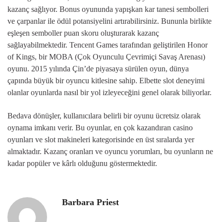
kazanç sağlıyor. Bonus oyununda yapışkan kar tanesi sembolleri
ve çarpanlar ile ödül potansiyelini artırabilirsiniz. Bununla birlikte
eşleşen semboller puan skoru oluşturarak kazanç
sağlayabilmektedir. Tencent Games tarafından geliştirilen Honor
of Kings, bir MOBA (Çok Oyunculu Çevrimiçi Savaş Arenası)
oyunu. 2015 yılında Çin’de piyasaya sürülen oyun, dünya
çapında büyük bir oyuncu kitlesine sahip. Elbette slot deneyimi
olanlar oyunlarda nasıl bir yol izleyeceğini genel olarak biliyorlar.
Bedava dönüşler, kullanıcılara belirli bir oyunu ücretsiz olarak
oynama imkanı verir. Bu oyunlar, en çok kazandıran casino
oyunları ve slot makineleri kategorisinde en üst sıralarda yer
almaktadır. Kazanç oranları ve oyuncu yorumları, bu oyunların ne
kadar popüler ve kârlı olduğunu göstermektedir.
Barbara Priest